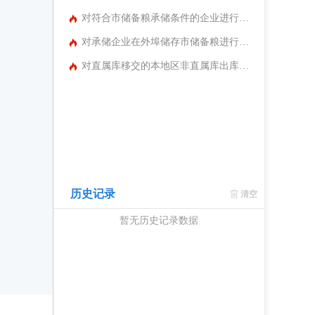
对符合市储备粮承储条件的企业进行选择
对承储企业在外埠储存市储备粮进行批准
对直属库移交的本地区非直属库出库纠纷进行处理
历史记录
清空
暂无历史记录数据