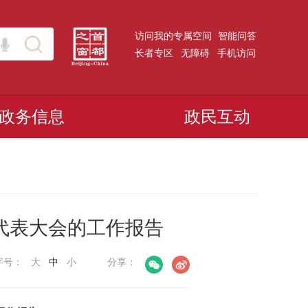
访问我的专属空间
智能问答
长者专区
无障碍
手机访问
政务信息
政民互动
代表大会的工作报告
字号：
大
中
小
分享：