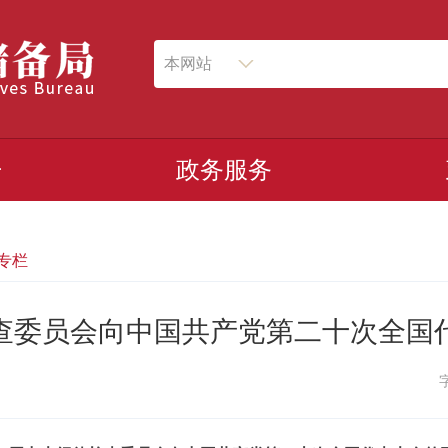
本网站
开
政务服务
专栏
查委员会向中国共产党第二十次全国