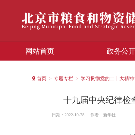
网站首页
政务公
首页 > 专题专栏 > 学习贯彻党的二十大精神
十九届中央纪律检
日期：2022-10-28
作者：新华社