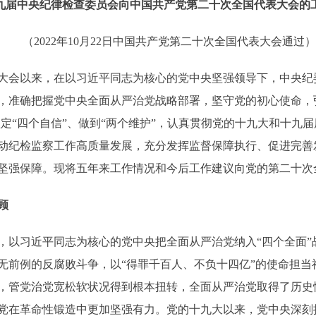
九届中央纪律检查委员会向中国共产党第二十次全国代表大会的
（2022年10月22日中国共产党第二十次全国代表大会通过）
会以来，在以习近平同志为核心的党中央坚强领导下，中央纪
，准确把握党中央全面从严治党战略部署，坚守党的初心使命，
坚定“四个自信”、做到“两个维护”，认真贯彻党的十九大和十九
动纪检监察工作高质量发展，充分发挥监督保障执行、促进完善
坚强保障。现将五年来工作情况和今后工作建议向党的第二十次
顾
习近平同志为核心的党中央把全面从严治党纳入“四个全面”
无前例的反腐败斗争，以“得罪千百人、不负十四亿”的使命担当
，管党治党宽松软状况得到根本扭转，全面从严治党取得了历史
党在革命性锻造中更加坚强有力。党的十九大以来，党中央深刻