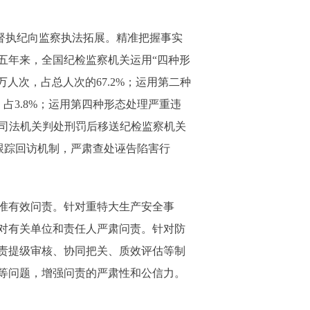
督执纪向监察执法拓展。精准把握事实
五年来，全国纪检监察机关运用“四种形
万人次，占总人次的67.2%；运用第二种
，占3.8%；运用第四种形态处理严重违
罪被司法机关判处刑罚后移送纪检监察机关
善跟踪回访机制，严肃查处诬告陷害行
准有效问责。针对重特大生产安全事
对有关单位和责任人严肃问责。针对防
责提级审核、协同把关、质效评估等制
等问题，增强问责的严肃性和公信力。