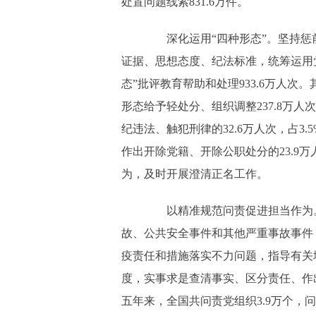
处置问题线索831.6万件。
深化运用“四种形态”。坚持惩前
证据、思想态度、纪法标准，统筹运用
态”批评教育帮助和处理933.6万人次
形态给予轻处分、组织调整237.8万人
纪违法、触犯刑律的32.6万人次，占
作出开除党籍、开除公职处分的23.9
为，及时开展澄清正名工作。
以精准规范问责促进担当作为。
故、公共安全事件和其他严重事故事件
疫责任和措施落实不力问题，指导有关
度，实事求是查清事实、区分责任、作
五年来，全国共问责党组织3.9万个，问