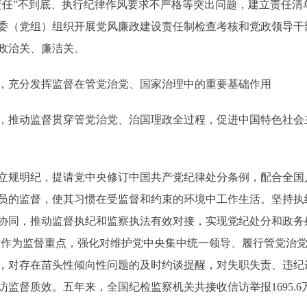
责任”不到底、执行纪律作风要求不严格等突出问题，建立责任清
委（党组）组织开展党风廉政建设责任制检查考核和党政领导干
政治关、廉洁关。
充分发挥监督在管党治党、国家治理中的重要基础作用
推动监督贯穿管党治党、治国理政全过程，促进中国特色社会
规明纪，提请党中央修订中国共产党纪律处分条例，配合全国
员的监督，使其习惯在受监督和约束的环境中工作生活。坚持执
协同，推动监督执纪和监察执法有效对接，实现党纪处分和政务
手”作为监督重点，强化对维护党中央集中统一领导、履行管党治
，对存在苗头性倾向性问题的及时约谈提醒，对失职失责、违纪
监督质效。五年来，全国纪检监察机关共接收信访举报1695.6万