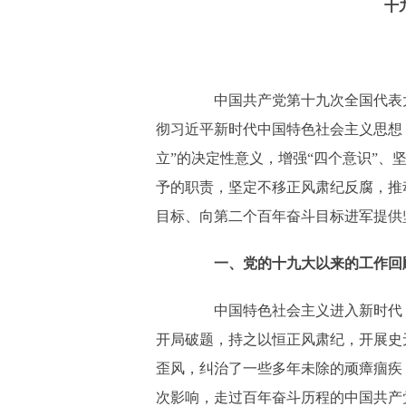
十
中国共产党第十九次全国代表大
彻习近平新时代中国特色社会主义思想
立”的决定性意义，增强“四个意识”、
予的职责，坚定不移正风肃纪反腐，推
目标、向第二个百年奋斗目标进军提供
一、党的十九大以来的工作回
中国特色社会主义进入新时代，以
开局破题，持之以恒正风肃纪，开展史
歪风，纠治了一些多年未除的顽瘴痼疾
次影响，走过百年奋斗历程的中国共产