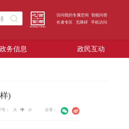
访问我的专属空间
智能问答
长者专区
无障碍
手机访问
政务信息
政民互动
样)
字号：
大
中
小
分享：