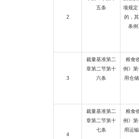
五条
项规定
2
的，其
条例
裁量基准第二
粮食
章第二节第十
例》第
3
六条
用仓储
裁量基准第二
粮食
章第二节第十
例》第
七条
用运输
4