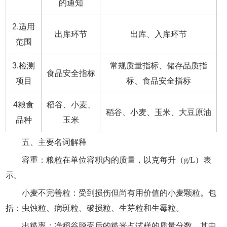
的通知
2.适用
出库环节
出库、入库环节
范围
3.检测
常规质量指标、储存品质指
食品安全指标
项目
标、食品安全指标
4粮食
稻谷、小麦、
稻谷、小麦、玉米、大豆原油
品种
玉米
五、主要名词解释
容重：粮粒在单位容积内的质量，以克每升（g/L）表
示。
小麦不完善粒：受到损伤但尚有用价值的小麦颗粒。包
括：虫蚀粒、病斑粒、破损粒、生芽粒和生霉粒。
出糙率：净稻谷脱壳后的糙米占试样的质量分数，其中