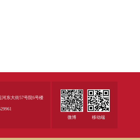
运河东大街57号院6号楼
29961
微博
移动端