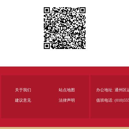
关于我们
站点地图
办公地址: 通州区
建议意见
法律声明
值班电话: (010)555