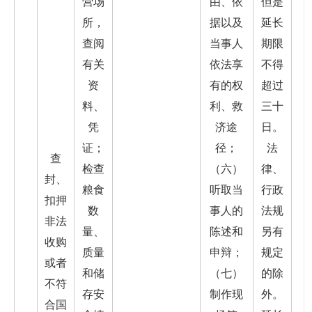
营场
由、依
但是
所，
据以及
延长
查阅
当事人
期限
有关
依法享
不得
资
有的权
超过
料、
利、救
三十
凭
济途
日。
证；
径；
法
查
检查
（六）
律、
封、
粮食
听取当
行政
扣押
数
事人的
法规
非法
量、
陈述和
另有
收购
质量
申辩；
规定
或者
和储
（七）
的除
不符
存安
制作现
外。
合国