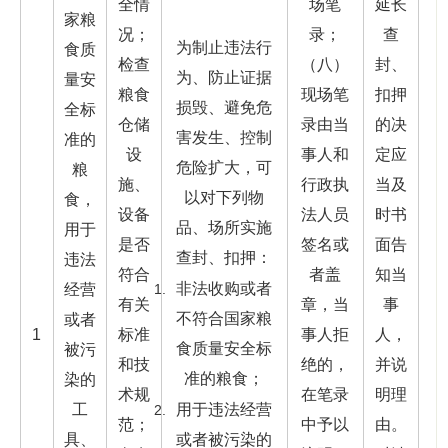
全情
场笔
延长
家粮
况；
录；
查
为制止违法行
食质
检查
（八）
封、
为、防止证据
量安
粮食
现场笔
扣押
损毁、避免危
全标
仓储
录由当
的决
害发生、控制
准的
设
事人和
定应
危险扩大，可
粮
施、
行政执
当及
以对下列物
食，
设备
法人员
时书
品、场所实施
用于
是否
签名或
面告
查封、扣押：
违法
符合
者盖
知当
非法收购或者
经营
有关
章，当
事
不符合国家粮
或者
1
标准
事人拒
人，
食质量安全标
被污
和技
绝的，
并说
准的粮食；
染的
术规
在笔录
明理
工
用于违法经营
范；
中予以
由。
具、
或者被污染的