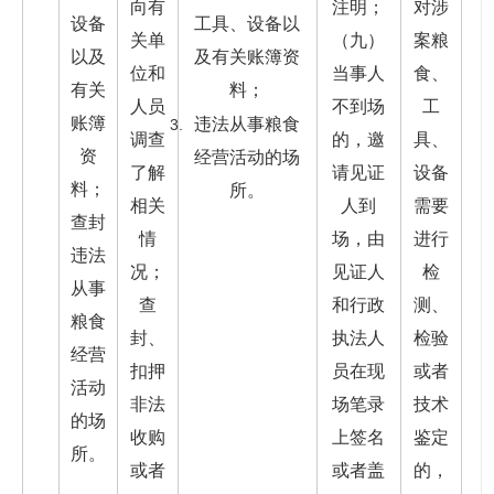
向有
注明；
对涉
设备
工具、设备以
关单
（九）
案粮
以及
及有关账簿资
位和
当事人
食、
有关
料；
人员
不到场
工
账簿
违法从事粮食
调查
的，邀
具、
资
经营活动的场
了解
请见证
设备
料；
所。
相关
人到
需要
查封
情
场，由
进行
违法
况；
见证人
检
从事
查
和行政
测、
粮食
封、
执法人
检验
经营
扣押
员在现
或者
活动
非法
场笔录
技术
的场
收购
上签名
鉴定
所。
或者
或者盖
的，