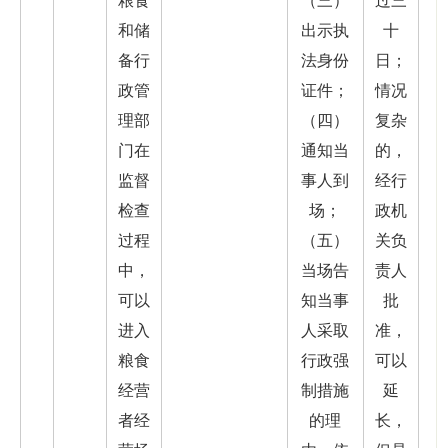
粮食
（三）
过三
和储
出示执
十
备行
法身份
日；
政管
证件；
情况
理部
（四）
复杂
门在
通知当
的，
监督
事人到
经行
检查
场；
政机
过程
（五）
关负
中，
当场告
责人
可以
知当事
批
进入
人采取
准，
粮食
行政强
可以
经营
制措施
延
者经
的理
长，