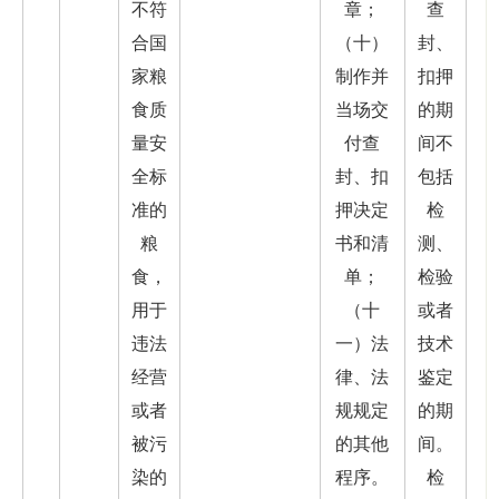
不符
章；
查
合国
（十）
封、
家粮
制作并
扣押
食质
当场交
的期
量安
付查
间不
全标
封、扣
包括
准的
押决定
检
粮
书和清
测、
食，
单；
检验
用于
（十
或者
违法
一）法
技术
经营
律、法
鉴定
或者
规规定
的期
被污
的其他
间。
染的
程序。
检