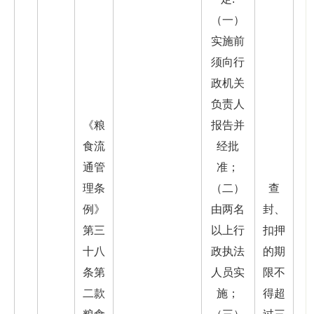
（一）
实施前
须向行
政机关
负责人
《粮
报告并
食流
经批
通管
准；
理条
（二）
查
例》
由两名
封、
第三
以上行
扣押
十八
政执法
的期
条第
人员实
限不
二款
施；
得超