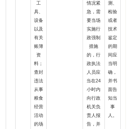
工
情况紧
测、
具、
急，需
检验
设备
要当场
或者
以及
实施行
技术
有关
政强制
鉴定
账簿
措施
的期
资
的，行
间应
料；
政执法
当明
查封
人员应
确，
违法
当在24
并书
从事
小时内
面告
粮食
向行政
知当
经营
机关负
事
活动
责人报
人。
的场
告，并