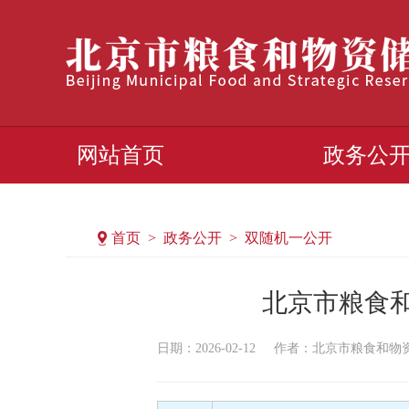
网站首页
政务公
首页 > 政务公开 > 双随机一公开
北京市粮食和
日期：2026-02-12
作者：​北京市粮食和物