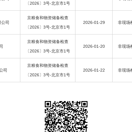
〔2026〕3号-北京市1号
京粮食和物资储备检查
限公司
2026-01-29
非现场
〔2026〕3号-北京市1号
京粮食和物资储备检查
司
2026-01-20
非现场
〔2026〕3号-北京市1号
京粮食和物资储备检查
公司
2026-01-22
非现场
〔2026〕3号-北京市1号