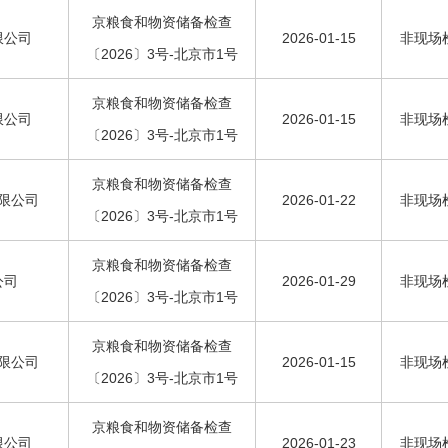
京粮食和物资储备检查
限公司
2026-01-15
非现场
〔2026〕3号-北京市1号
京粮食和物资储备检查
限公司
2026-01-15
非现场
〔2026〕3号-北京市1号
京粮食和物资储备检查
限公司
2026-01-22
非现场
〔2026〕3号-北京市1号
京粮食和物资储备检查
公司
2026-01-29
非现场
〔2026〕3号-北京市1号
京粮食和物资储备检查
限公司
2026-01-15
非现场
〔2026〕3号-北京市1号
京粮食和物资储备检查
限公司
2026-01-23
非现场