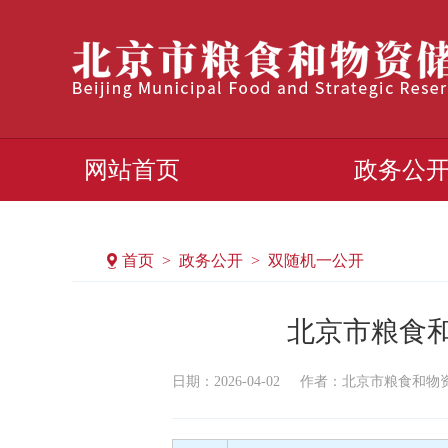
网站首页
政务公
首页 > 政务公开 > 双随机一公开
北京市粮食和
日期：2026-04-02
作者：​北京市粮食和物