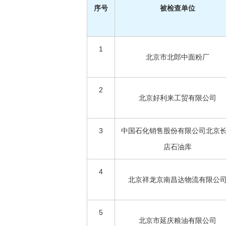
序号
被检查单位
1
北京市北郎中面粉厂
2
北京好利来工贸有限公司
3
中国石化销售股份有限公司北京
店石油库
4
北京祥龙京南昌达物流有限公
5
北京市延庆粮油有限公司