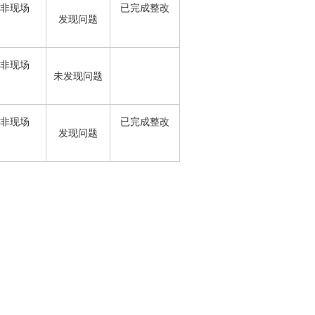
非现场
已完成整改
发现问题
非现场
未发现问题
非现场
已完成整改
发现问题