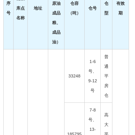
序
原油
仓容
仓
有效
库点
地址
仓号
号
成品
（吨）
型
期
名称
粮、
成品
油）
普
1-6
通
号、
33248
平
9-12
房
号
仓
7-8
高
号、
大
13-
185795
平