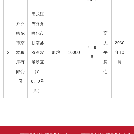
黑龙江
齐齐
省齐齐
哈尔
哈尔市
高
市京
甘南县
大
2030
4、9
2
双粮
双河农
原粮
10000
平
年10
号
库有
场场直
房
月
限公
（7、
仓
司
8、9号
库）