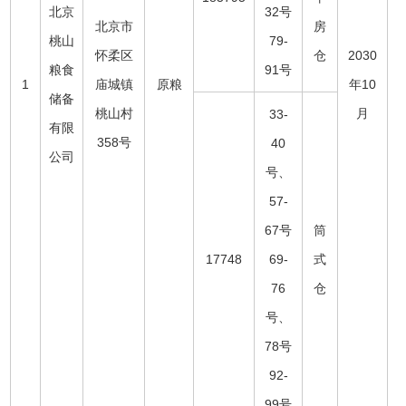
北京
32号
北京市
房
桃山
79-
怀柔区
仓
2030
粮食
91号
1
庙城镇
原粮
年10
储备
桃山村
月
33-
有限
358号
40
公司
号、
57-
67号
筒
17748
69-
式
76
仓
号、
78号
92-
99号