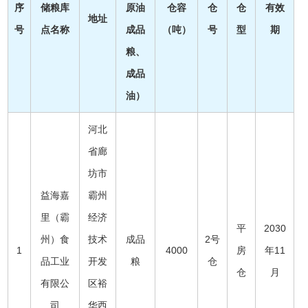
序
储粮库
原油
仓容
仓
仓
有效
地址
号
点名称
成品
（吨）
号
型
期
粮、
成品
油）
河北
省廊
坊市
益海嘉
霸州
里（霸
经济
平
2030
州）食
技术
成品
2号
1
4000
房
年11
品工业
开发
粮
仓
仓
月
有限公
区裕
司
华西