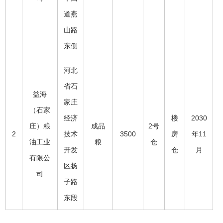
道燕
山路
东侧
河北
省石
益海
家庄
（石家
经济
楼
2030
庄）粮
成品
2号
2
技术
3500
房
年11
油工业
粮
仓
开发
仓
月
有限公
区扬
司
子路
东段