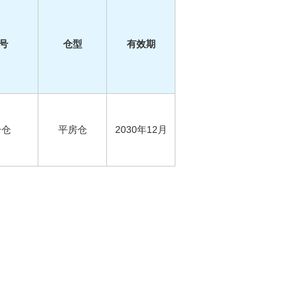
号
仓型
有效期
号仓
平房仓
2030年12月