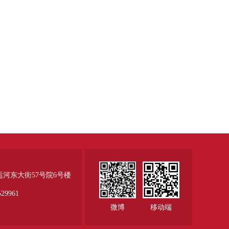
运河东大街57号院6号楼
29961
微博
移动端