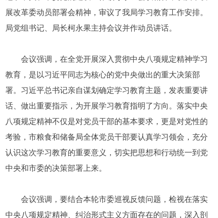
展改革委动员部署会精神，审议了我局学习教育工作安排。
局党组书记、局长柯永果主持会议并作动员讲话。
会议强调，在全党开展深入贯彻中央八项规定精神学习
教育，是以习近平同志为核心的党中央做出的重大决策部
署。习近平总书记亲自谋划确定学习教育主题，发表重要讲
话、做出重要指示，为开展学习教育指明了方向。落实中央
八项规定精神不仅是对党员干部的基本要求，更是对党性的
考验，市粮食和储备局全体党员干部要认真学习领会，充分
认识这次学习教育的重要意义，切实把思想和行动统一到党
中央和市委的决策部署上来。
会议强调，要结合本轮市委巡视反馈问题，检视在落实
中央八项规定精神、纠治形式主义方面存在的问题，深入剖