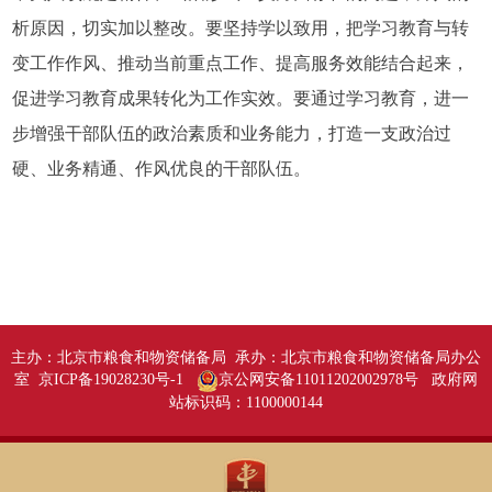
析原因，切实加以整改。要坚持学以致用，把学习教育与转
变工作作风、推动当前重点工作、提高服务效能结合起来，
促进学习教育成果转化为工作实效。要通过学习教育，进一
步增强干部队伍的政治素质和业务能力，打造一支政治过
硬、业务精通、作风优良的干部队伍。
主办：北京市粮食和物资储备局 承办：北京市粮食和物资储备局办公
室 京ICP备19028230号-1
京公网安备11011202002978号
政府网
站标识码：1100000144