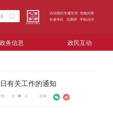
访问我的专属空间
智能问答
长者专区
无障碍
手机访问
政务信息
政民互动
灾日有关工作的通知
字号：
大
中
小
分享：