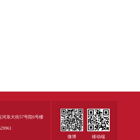
运河东大街57号院6号楼
29961
微博
移动端