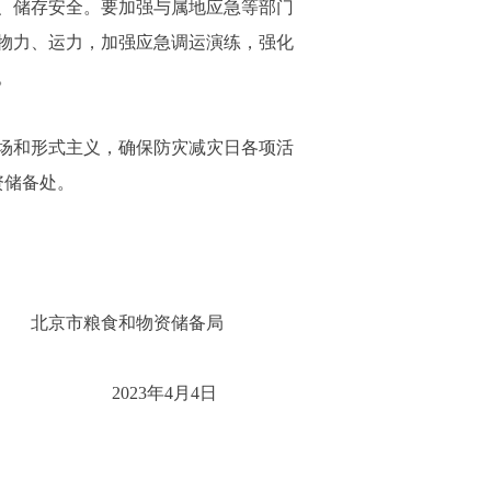
、储存安全。要加强与属地应急等部门
物力、运力，加强应急调运演练，强化
。
场和形式主义，确保防灾减灾日各项活
资储备处。
北京市粮食和物资储备局
2
3
年
4
月
4
日