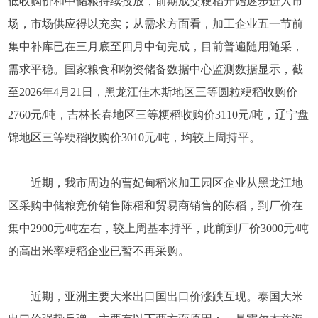
低收购价和中储粮持续投放，前期成交粳稻开始逐步进入市
场，市场供应得以充实；从需求方面看，加工企业五一节前
集中补库已在三月底至四月中旬完成，目前普遍随用随采，
需求平稳。国家粮食和物资储备数据中心监测数据显示，截
至2026年4月21日，黑龙江佳木斯地区三等圆粒粳稻收购价
2760元/吨，吉林长春地区三等粳稻收购价3110元/吨，辽宁盘
锦地区三等粳稻收购价3010元/吨，均较上周持平。
近期，我市周边的曹妃甸稻米加工园区企业从黑龙江地
区采购中储粮竞价销售陈稻和贸易商销售的陈稻，到厂价在
集中2900元/吨左右，较上周基本持平，此前到厂价3000元/吨
的高出米率粳稻企业已暂不再采购。
近期，亚洲主要大米出口国出口价涨跌互现。泰国大米