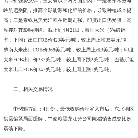
出口价强势反弹，主要有以下两方面原因：一是霍尔木兹海
峡航运受阻，推高全球能源和化肥的价格，导致种植成本提
高；二是泰铢兑美元汇率在近期走强。印度出口仍受阻，高
库存对其影响持续。截止到4月21日，泰国大米（5%破碎
率，下同）出口FOB价423美元/吨，较上周上涨35美元/吨；
越南大米出口FOB价368美元/吨，较上周上涨3美元/吨；印度
大米FOB出口价337美元/吨，较上周下跌2美元/吨；巴基斯坦
大米出口FOB价347美元/吨，较上周上涨1美元/吨。
二、相关交易情况
中储粮方面：4月份，最低收购价稻谷入市后，东北地区
供需偏紧局面缓解，中储粮黑龙江分公司陈稻销售成交比例
震荡下降。