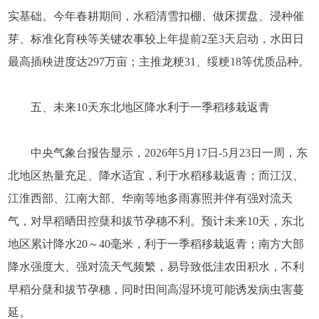
实基础。今年春耕期间，水稻清雪扣棚、做床摆盘、浸种催
芽、标准化育秧等关键农事较上年提前2至3天启动，水田日
最高插秧进度达297万亩；主推龙粳31、绥粳18等优质品种。
五、未来10天东北地区降水利于一季稻移栽返青
中央气象台报告显示，2026年5月17日-5月23日一周，东
北地区热量充足、降水适宜，利于水稻移栽返青；而江汉、
江淮西部、江南大部、华南等地多雨寡照并伴有强对流天
气，对早稻晒田控蘖和拔节孕穗不利。预计未来10天，东北
地区累计降水20～40毫米，利于一季稻移栽返青；南方大部
降水强度大、强对流天气频繁，易导致低洼农田积水，不利
早稻分蘖和拔节孕穗，同时田间高湿环境可能诱发病虫害蔓
延。