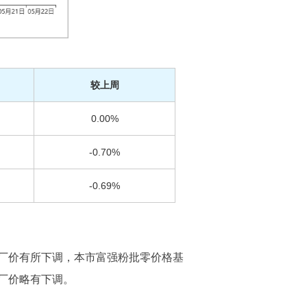
较上周
0.00%
-0.70%
-0.69%
厂价有所下调，本市富强粉批零价格基
厂价略有下调。