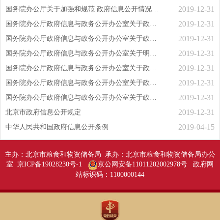
2019-12-31
国务院办公厅关于加强和规范 政府信息公开情况统计报送工作的通知
2019-12-31
国务院办公厅政府信息与政务公开办公室关于政府信息公开申请答复主体有关问题的解释
2019-12-31
国务院办公厅政府信息与政务公开办公室关于政府信息公开处理决定送达问题的解释
2019-12-31
国务院办公厅政府信息与政务公开办公室关于明确政府信息公开与业务查询事项界限的解释
2019-12-31
国务院办公厅政府信息与政务公开办公室关于政府信息公开期限有关问题的解释
2019-12-31
国务院办公厅政府信息与政务公开办公室关于政府信息公开申请接收渠道问题的解释
2019-12-31
国务院办公厅政府信息与政务公开办公室关于政府信息公开年度报告有关项目填报问题的解释
2019-12-31
北京市政府信息公开规定
2019-04-15
中华人民共和国政府信息公开条例
主办：北京市粮食和物资储备局 承办：北京市粮食和物资储备局办公
室 京ICP备19028230号-1
京公网安备11011202002978号
政府网
站标识码：1100000144