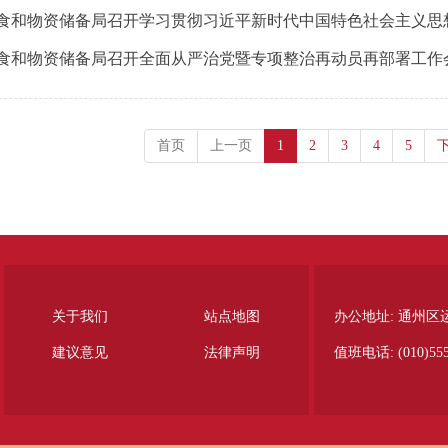
食和物资储备局召开全面从严治党暨专项整治再动员再部署工作
首页
上一页
1
2
3
4
5
关于我们
站点地图
办公地址: 通州区
建议意见
法律声明
值班电话: (010)555