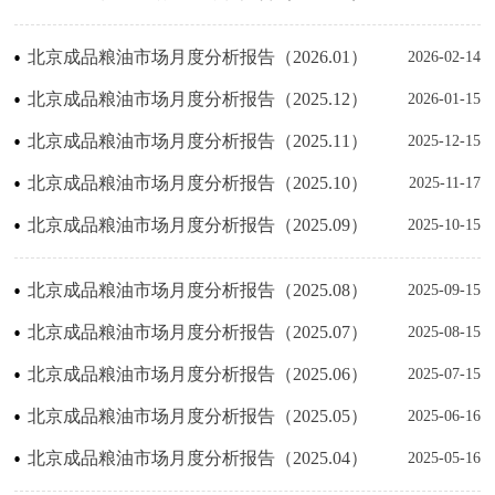
北京成品粮油市场月度分析报告（2026.01）
2026-02-14
北京成品粮油市场月度分析报告（2025.12）
2026-01-15
北京成品粮油市场月度分析报告（2025.11）
2025-12-15
北京成品粮油市场月度分析报告（2025.10）
2025-11-17
北京成品粮油市场月度分析报告（2025.09）
2025-10-15
北京成品粮油市场月度分析报告（2025.08）
2025-09-15
北京成品粮油市场月度分析报告（2025.07）
2025-08-15
北京成品粮油市场月度分析报告（2025.06）
2025-07-15
北京成品粮油市场月度分析报告（2025.05）
2025-06-16
北京成品粮油市场月度分析报告（2025.04）
2025-05-16