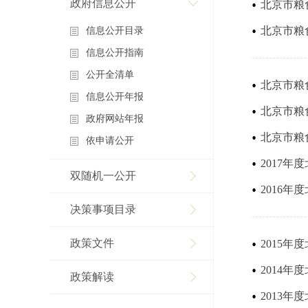
政府信息公开
北京市粮
北京市粮
信息公开目录
信息公开指南
公开全清单
北京市粮
信息公开年报
北京市粮
政府网站年报
北京市粮
依申请公开
2017
双随机一公开
2016
决策事项目录
政策文件
2015
2014
政策解读
2013