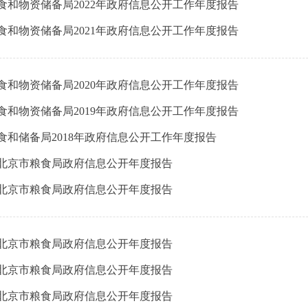
食和物资储备局2022年政府信息公开工作年度报告
食和物资储备局2021年政府信息公开工作年度报告
食和物资储备局2020年政府信息公开工作年度报告
食和物资储备局2019年政府信息公开工作年度报告
食和储备局2018年政府信息公开工作年度报告
年度北京市粮食局政府信息公开年度报告
年度北京市粮食局政府信息公开年度报告
年度北京市粮食局政府信息公开年度报告
年度北京市粮食局政府信息公开年度报告
年度北京市粮食局政府信息公开年度报告